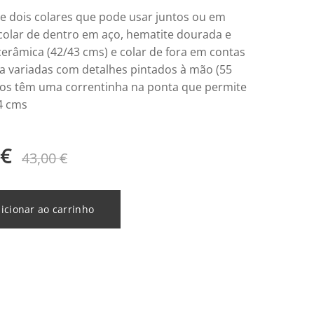
e dois colares que pode usar juntos ou em
colar de dentro em aço, hematite dourada e
cerâmica (42/43 cms) e colar de fora em contas
a variadas com detalhes pintados à mão (55
os têm uma correntinha na ponta que permite
4 cms
€
43,00
€
icionar ao carrinho