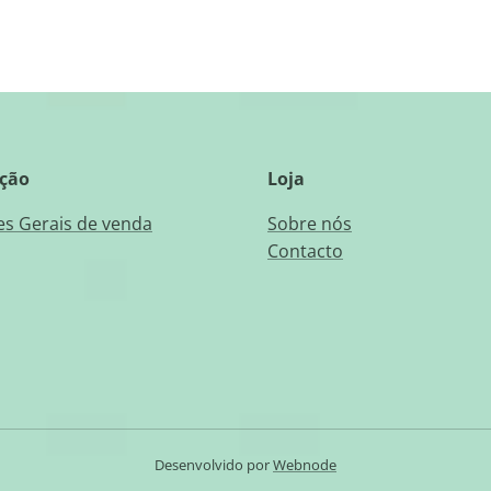
ção
Loja
s Gerais de venda
Sobre nós
Contacto
Desenvolvido por
Webnode