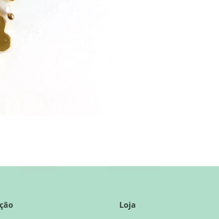
ção
Loja