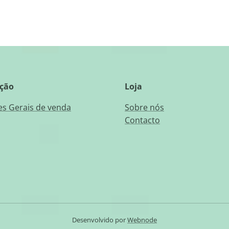
ção
Loja
s Gerais de venda
Sobre nós
Contacto
Desenvolvido por
Webnode