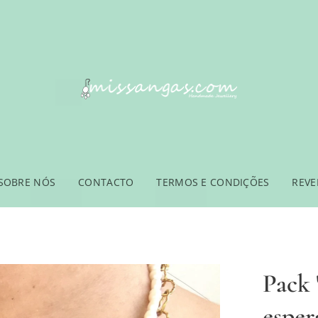
SOBRE NÓS
CONTACTO
TERMOS E CONDIÇÕES
REV
Pack 
esper