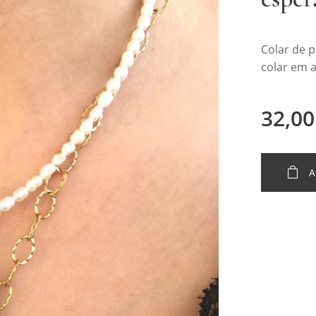
Colar de p
colar em a
32,00
A