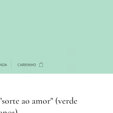
ENDA
CARRINHO
"sorte ao amor" (verde
ança)