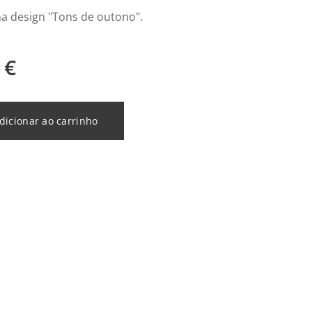
ha design "Tons de outono".
€
dicionar ao carrinho