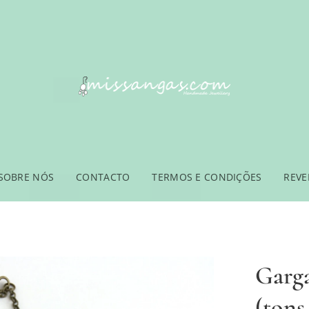
SOBRE NÓS
CONTACTO
TERMOS E CONDIÇÕES
REV
Garga
(tons