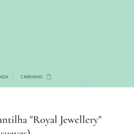
ENDA
CARRINHO
ntilha "Royal Jewellery"
 suaves)