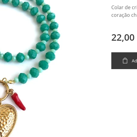
Colar de c
coração ch
22,00
Ad