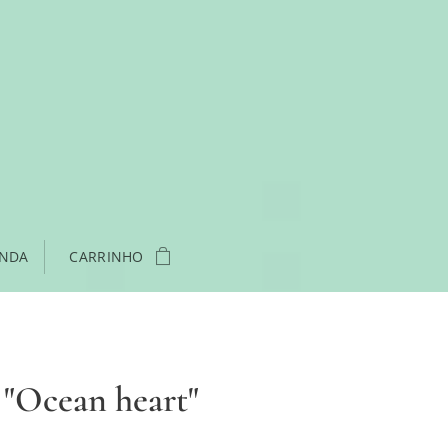
ENDA
CARRINHO
 "Ocean heart"