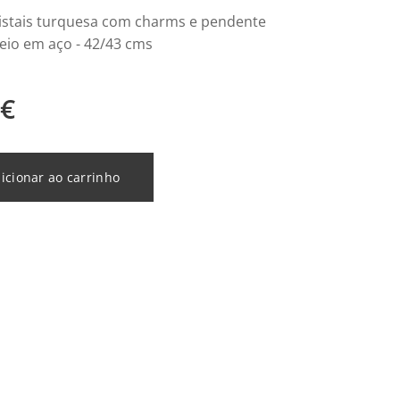
ristais turquesa com charms e pendente
eio em aço - 42/43 cms
€
icionar ao carrinho