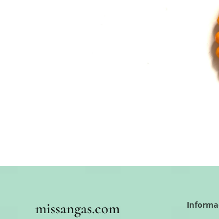
missangas.com
Informa