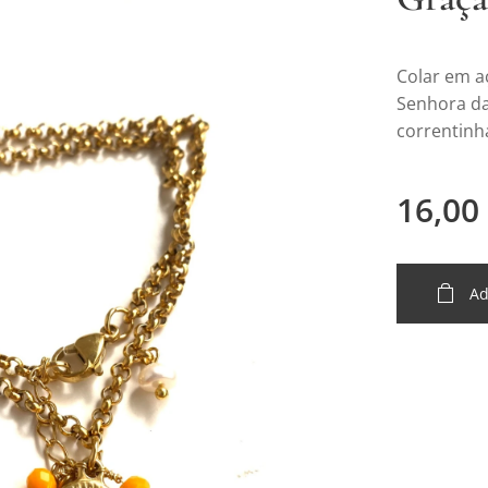
Colar em a
Senhora da
correntinh
16,00
Ad