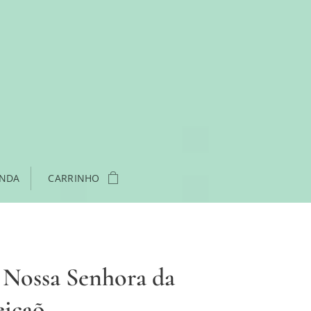
ENDA
CARRINHO
 Nossa Senhora da
içaõ