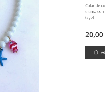
Colar de c
e uma corr
(aço)
20,00
Ad