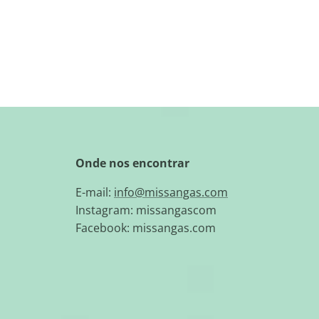
Onde nos encontrar
E-mail:
info@missangas.com
Instagram: missangascom
Facebook: missangas.com