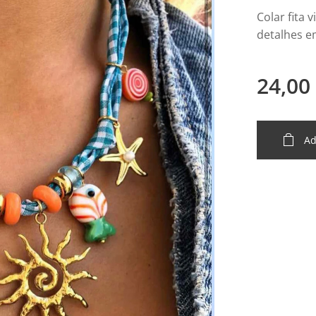
Colar fita
detalhes e
24,00
Ad