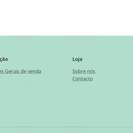
ção
Loja
s Gerais de venda
Sobre nós
Contacto