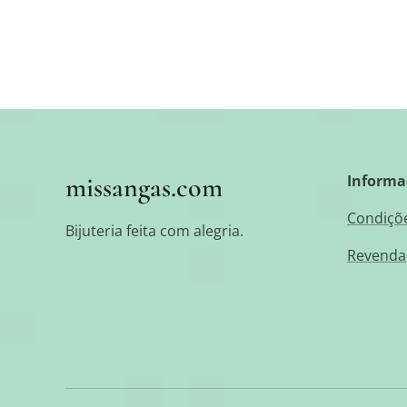
missangas.com
Informa
Condiçõe
Bijuteria feita com alegria.
Revenda