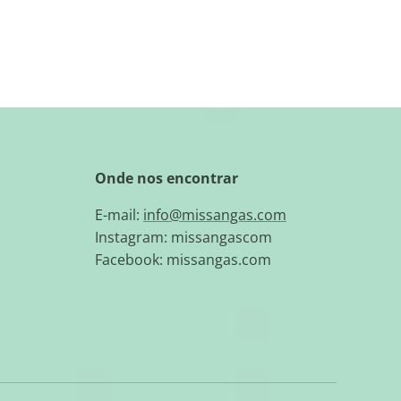
Onde nos encontrar
E-mail:
info@missangas.com
Instagram: missangascom
Facebook: missangas.com