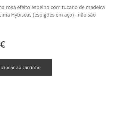
lha rosa efeito espelho com tucano de madeira
 cima Hybiscus (espigões em aço) - não são
€
icionar ao carrinho