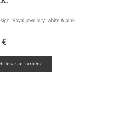
sign "Royal Jewellery" white & pink.
€
dicionar ao carrinho