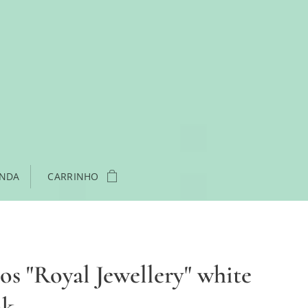
ENDA
CARRINHO
os "Royal Jewellery" white
k.