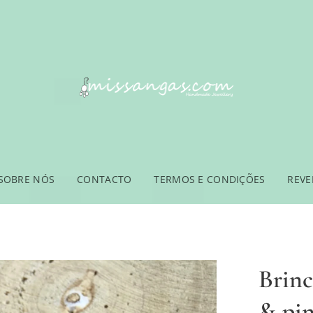
SOBRE NÓS
CONTACTO
TERMOS E CONDIÇÕES
REV
Brinc
& pin