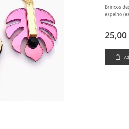
Brincos des
espelho (e
25,00
Ad